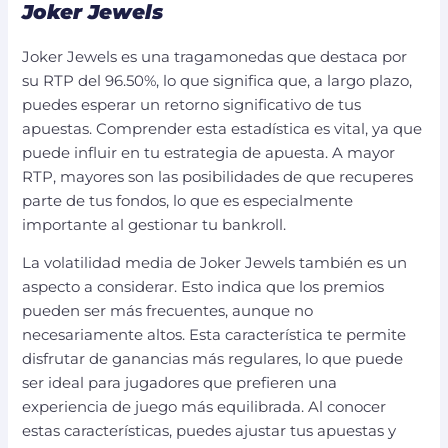
Joker Jewels
Joker Jewels es una tragamonedas que destaca por
su RTP del 96.50%, lo que significa que, a largo plazo,
puedes esperar un retorno significativo de tus
apuestas. Comprender esta estadística es vital, ya que
puede influir en tu estrategia de apuesta. A mayor
RTP, mayores son las posibilidades de que recuperes
parte de tus fondos, lo que es especialmente
importante al gestionar tu bankroll.
La volatilidad media de Joker Jewels también es un
aspecto a considerar. Esto indica que los premios
pueden ser más frecuentes, aunque no
necesariamente altos. Esta característica te permite
disfrutar de ganancias más regulares, lo que puede
ser ideal para jugadores que prefieren una
experiencia de juego más equilibrada. Al conocer
estas características, puedes ajustar tus apuestas y