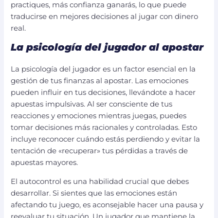
practiques, más confianza ganarás, lo que puede
traducirse en mejores decisiones al jugar con dinero
real.
La psicología del jugador al apostar
La psicología del jugador es un factor esencial en la
gestión de tus finanzas al apostar. Las emociones
pueden influir en tus decisiones, llevándote a hacer
apuestas impulsivas. Al ser consciente de tus
reacciones y emociones mientras juegas, puedes
tomar decisiones más racionales y controladas. Esto
incluye reconocer cuándo estás perdiendo y evitar la
tentación de «recuperar» tus pérdidas a través de
apuestas mayores.
El autocontrol es una habilidad crucial que debes
desarrollar. Si sientes que las emociones están
afectando tu juego, es aconsejable hacer una pausa y
reevaluar tu situación. Un jugador que mantiene la