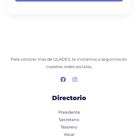
l
*
Para conocer más de ULADES, te invitamos a seguirnos en
nuestras redes sociales.
Directorio
Presidente
Secretario
Tesorero
Vocal