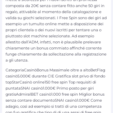
composta da 20€ senza contare fitto anche 50 giri in
regalo, attivabile al momento della catalogazione e
valida su giochi selezionati. I Free Spin sono dei giri ad
esempio un tumulto online mette a disposizione dei
propri clientela o dei nuovi iscritti per tentare una o
piuttosto slot machine selezionate. Ad esempio
allestito dall’ADM, infatti, non è plausibile prelevare
chiaramente un bonus commiato affinché corrente
funge chiaramente da sollecitazione alla registrazione
a gli utenza.
CategoriaCasinòBonus Massimale oltre a altoBetFlag
casinò5.000€ durante CIE Gratifica slot privo di fondo
topStarCasinò online150 free spin Top requisiti di
puntataSNAI casinò1.000€ Primo posto per giri
gratisAdmiralBET casinò1.000 free spin Miglior bonus
senza contare documentoSNAI casinò1.000€ Come
adagio, così ad esempio si tratti di una competenza
con fun gratifica che tipo di di una assai di free spin,