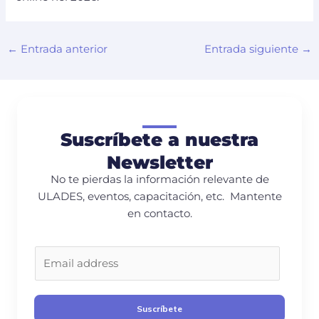
←
Entrada anterior
Entrada siguiente
→
Suscríbete a nuestra
Newsletter
No te pierdas la información relevante de
ULADES, eventos, capacitación, etc. Mantente
en contacto.
E
m
a
i
Suscríbete