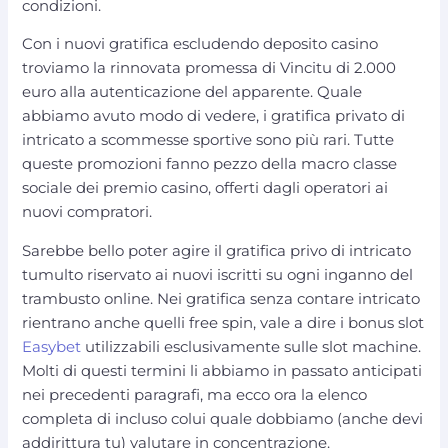
condizioni.
Con i nuovi gratifica escludendo deposito casino
troviamo la rinnovata promessa di Vincitu di 2.000
euro alla autenticazione del apparente. Quale
abbiamo avuto modo di vedere, i gratifica privato di
intricato a scommesse sportive sono più rari. Tutte
queste promozioni fanno pezzo della macro classe
sociale dei premio casino, offerti dagli operatori ai
nuovi compratori.
Sarebbe bello poter agire il gratifica privo di intricato
tumulto riservato ai nuovi iscritti su ogni inganno del
trambusto online. Nei gratifica senza contare intricato
rientrano anche quelli free spin, vale a dire i bonus slot
Easybet
utilizzabili esclusivamente sulle slot machine.
Molti di questi termini li abbiamo in passato anticipati
nei precedenti paragrafi, ma ecco ora la elenco
completa di incluso colui quale dobbiamo (anche devi
addirittura tu) valutare in concentrazione.