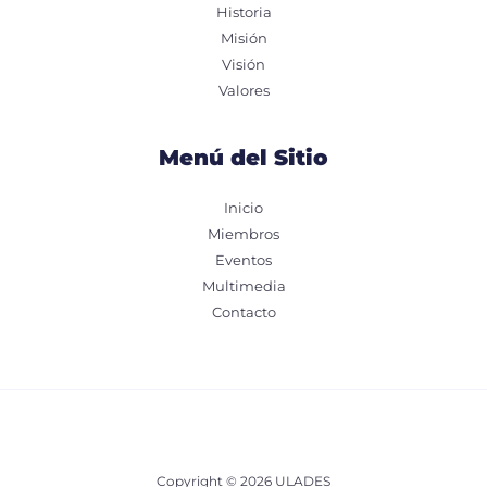
Historia
Misión
Visión
Valores
Menú del Sitio
Inicio
Miembros
Eventos
Multimedia
Contacto
Copyright © 2026 ULADES